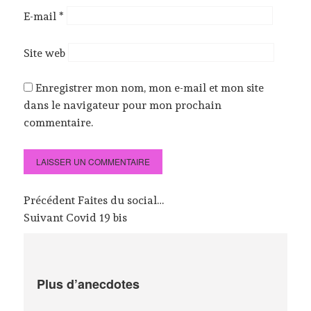
E-mail
*
Site web
Enregistrer mon nom, mon e-mail et mon site
dans le navigateur pour mon prochain
commentaire.
Navigation
Précédent
Article
Faites du social…
de
Suivant
Article
Covid 19 bis
précédent
l’article
suivant
:
:
Plus d’anecdotes