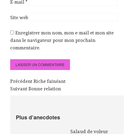
E-mail
*
Site web
Enregistrer mon nom, mon e-mail et mon site
dans le navigateur pour mon prochain
commentaire.
Navigation
Précédent
Article
Riche fainéant
de
Suivant
Article
Bonne relation
précédent
l’article
suivant
:
:
Plus d’anecdotes
Salaud de voleur